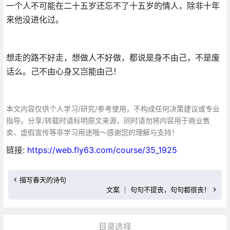
一个人不可能在二十五岁还忘不了十五岁的情人，除非十年
来他没进化过。
想走的路不好走，想做人不好做，都说是身不由己，不是废
话么。己不由心身又岂能由己！
本文内容仅供个人学习/研究/参考使用，不构成任何决策建议或专业
指导。分享/转载时请标明原文来源，同时请勿将内容用于商业售
卖、虚假宣传等非学习用途哦～感谢您的理解与支持！
链接:
https://web.fly63.com/course/35_1925
描写春天的诗句
文案 ｜ 句句不提丧，句句都很丧！
目录选择