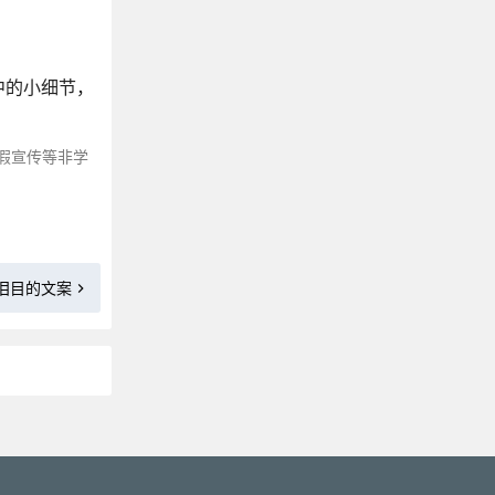
朋友圈晒花文案
树的文案 ｜ 树不说话，却会告诉你很多
水的文案｜不会描写水，一定看看这些句子
中的小细节，
不烂大街的简短毕业赠言
形容自己很穷的幽默文案
假宣传等非学
三观不正，听了却很舒服的句子
大智若愚的精辟句子
山川河流的高级文案，山水间的人生清旷
关于风的文案
泪目的文案
致自己的生日简短感言
形容天热的幽默搞笑文案
形容天气好，阳光很美的朋友圈文案
描写日落黄昏的绝美诗句
大城市的繁华文案
更多»
市井生活人间烟火的文案
销售必备朋友圈文案精选