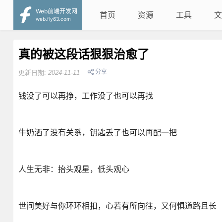
Web前端开发网
首页
资源
工具
文
web.fly63.com
真的被这段话狠狠治愈了
分享
更新日期:
2024-11-11
钱没了可以再挣，工作没了也可以再找
牛奶洒了没有关系，钥匙丢了也可以再配一把
人生无非：抬头观星，低头观心
世间美好与你环环相扣，心若有所向往，又何惧道路且长