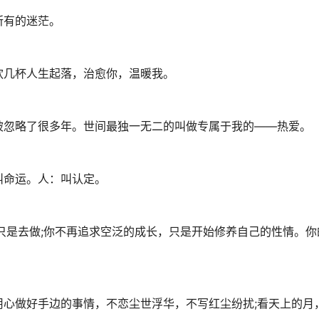
所有的迷茫。
饮几杯人生起落，治愈你，温暖我。
被忽略了很多年。世间最独一无二的叫做专属于我的——热爱。
叫命运。人：叫认定。
只是去做;你不再追求空泛的成长，只是开始修养自己的性情。你
心做好手边的事情，不恋尘世浮华，不写红尘纷扰;看天上的月