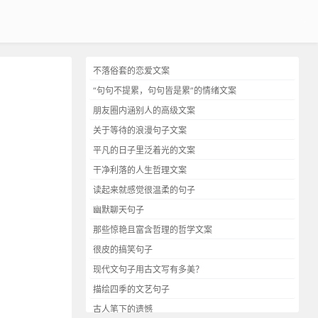
不落俗套的恋爱文案
“句句不提累，句句皆是累”的情绪文案
朋友圈内涵别人的高级文案
关于等待的浪漫句子文案
平凡的日子里泛着光的文案
干净利落的人生哲理文案
读起来就感觉很温柔的句子
幽默聊天句子
那些惊艳且富含哲理的哲学文案
很皮的搞笑句子
现代文句子用古文写有多美？
描绘四季的文艺句子
古人笔下的遗憾