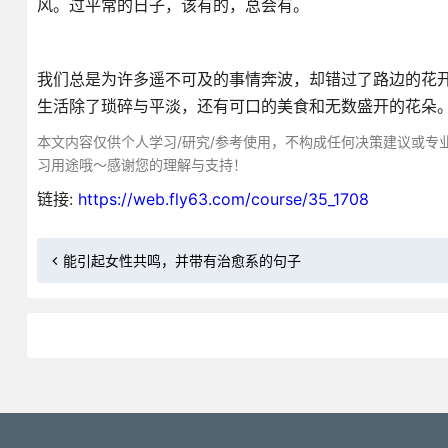
风。过平常的日子，该有的，总会有。
我们总是为许多遥不可及的事情奔波，却错过了路边的花
生活除了琐碎与平淡，还有可口的美食和无数盛开的花朵
本文内容仅供个人学习/研究/参考使用，不构成任何决策建议或专
习用途哦～感谢您的理解与支持！
链接:
https://web.fly63.com/course/35_1708
能引起女性共鸣，并带有治愈系的句子