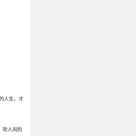
清温柔到极致，杀疯了的松弛感文案
三观很正的文案句子
适合日常发的小美好句子
雨水节气文案
可以置顶的神仙文案
怀恋去世亲人的情感文案
怀恋大学生活的文案
那些关于星星的绝美文案
关于月亮温柔又致命的描写文案
描写阳光的文案
形容小溪流水的句子
的人生，才
宫崎骏的经典语录
关于大草原的文案
描写落日余晖的唯美文案
去看湖吧，看让人平静的湖泊文案
，吹人间的
适合发牵手照的文案