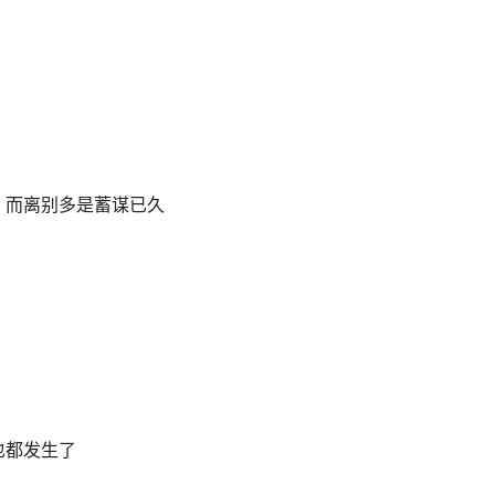
，而离别多是蓄谋已久
也都发生了