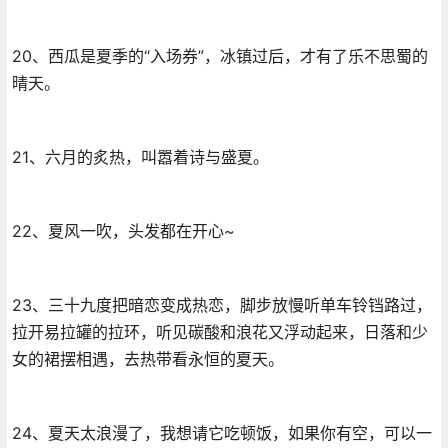
20、西瓜是夏季的“入场券”，冰镇过后，才有了乐不思蜀的
晴天。
21、六月的炙热，叫嚣着诗与盛夏。
22、夏风一吹，头发都在开心~
23、三十九度把暗恋变成热恋，脚步放慢听单车铃铛路过，
拉开易拉罐的拉环，听见碳酸和浪花又浮动起来，日落和少
女的裙摆相遇，去热带看永恒的夏天。
24、夏天太浪漫了，我想请它吃顿饭，如果你有空，可以一