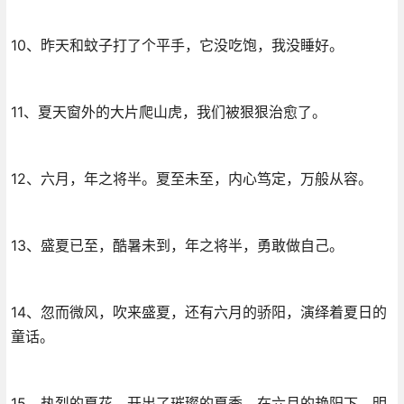
10、昨天和蚊子打了个平手，它没吃饱，我没睡好。
11、夏天窗外的大片爬山虎，我们被狠狠治愈了。
12、六月，年之将半。夏至未至，内心笃定，万般从容。
13、盛夏已至，酷暑未到，年之将半，勇敢做自己。
14、忽而微风，吹来盛夏，还有六月的骄阳，演绎着夏日的
童话。
15、热烈的夏花，开出了璀璨的夏季，在六月的艳阳下，明