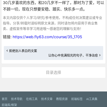
30几岁喜欢的东西，和20几岁不一样了，那时为了爱，可以
不顾一切，现在只想要安稳、踏实、快乐多一点。
本文内容仅供个人学习/研究/参考使用，不构成任何决策建议或专业
指导。分享/转载时请标明原文来源，同时请勿将内容用于商业售
卖、虚假宣传等非学习用途哦～感谢您的理解与支持！
链接:
https://web.fly63.com/course/35_1705
拒绝别人表白的文案
让你心中充满阳光的句子，干净治愈
目录选择
更多»
首页
技术导航
在线工具
技术文章
教程资源
前端标签
AI工具集
前端库/框架