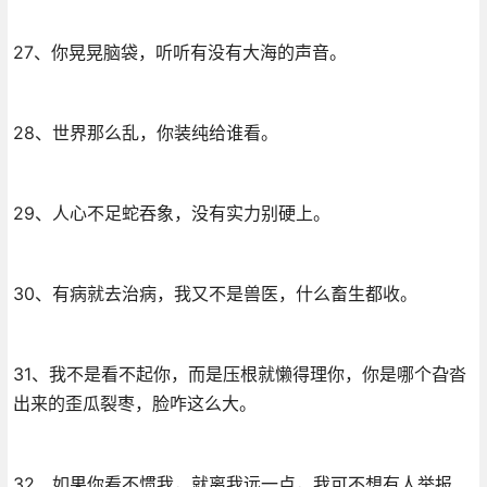
27、你晃晃脑袋，听听有没有大海的声音。
28、世界那么乱，你装纯给谁看。
29、人心不足蛇吞象，没有实力别硬上。
30、有病就去治病，我又不是兽医，什么畜生都收。
31、我不是看不起你，而是压根就懒得理你，你是哪个旮沓
出来的歪瓜裂枣，脸咋这么大。
32、如果你看不惯我，就离我远一点，我可不想有人举报