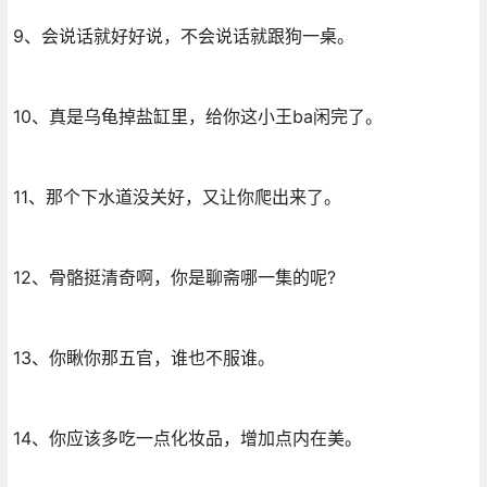
9、会说话就好好说，不会说话就跟狗一桌。
10、真是乌龟掉盐缸里，给你这小王ba闲完了。
11、那个下水道没关好，又让你爬出来了。
12、骨骼挺清奇啊，你是聊斋哪一集的呢?
13、你瞅你那五官，谁也不服谁。
14、你应该多吃一点化妆品，增加点内在美。