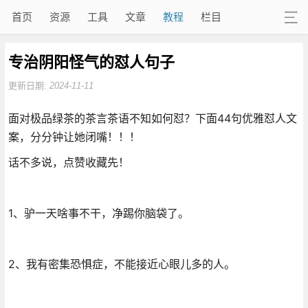
首页
资源
工具
文章
教程
栏目
专治阴阳怪气的怼人句子
更新日期:
2024-11-11
面对极品绿茶的茶言茶语不知如何怼？下面44句优雅怼人文
案，分分钟让她闭嘴！！！
话不多说，点赞收藏先！
1、驴一天啥事不干，净踢你脑袋了。
2、我有密集恐惧症，不能接近心眼儿多的人。