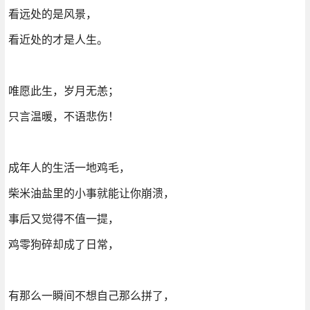
看远处的是风景，
看近处的才是人生。
唯愿此生，岁月无恙；
只言温暖，不语悲伤！
成年人的生活一地鸡毛，
柴米油盐里的小事就能让你崩溃，
事后又觉得不值一提，
鸡零狗碎却成了日常，
有那么一瞬间不想自己那么拼了，