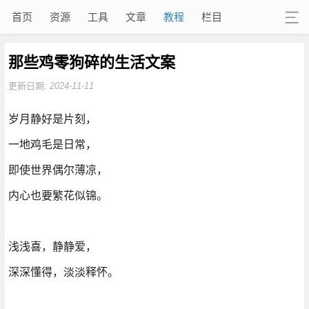
首页
资源
工具
文章
教程
栏目
那些鸡零狗碎的生活文案
更新日期:
2024-11-11
岁月静好是片刻，
一地鸡毛是日常，
即使世界偶尔薄凉，
内心也要繁花似锦。
浅浅喜，静静爱，
深深懂得，淡淡释怀。